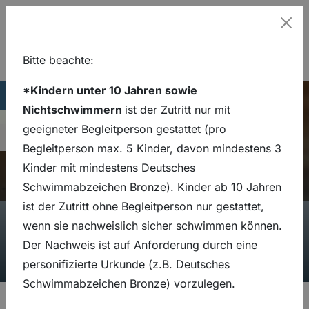
Hinweis
Schl
Bitte beachte:
Schwitzen und
Zum Hauptinhalt springen
Zur Hauptnavigation springen
*Kindern unter 10 Jahren sowie
Lage
Thermalsolbad
Stadtbad
05341 30980
Hauptseite
Eissporthalle
Nichtschwimmern
ist der Zutritt nur mit
Träumen fürs
05341 30980
Navigation umsch
geeigneter Begleitperson gestattet (pro
Wohlbefinden
Begleitperson max. 5 Kinder, davon mindestens 3
Kinder mit mindestens Deutsches
Schwimmabzeichen Bronze). Kinder ab 10 Jahren
ist der Zutritt ohne Begleitperson nur gestattet,
wenn sie nachweislich sicher schwimmen können.
Der Nachweis ist auf Anforderung durch eine
personifizierte Urkunde (z.B. Deutsches
Schwimmabzeichen Bronze) vorzulegen.