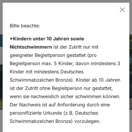
Hinweis
Schl
Bitte beachte:
Outdoortraining für alle
Zum Hauptinhalt springen
Zur Hauptnavigation springen
*Kindern unter 10 Jahren sowie
Lage
Thermalsolbad
Stadtbad
05341 30980
Hauptseite
Eissporthalle
Nichtschwimmern
ist der Zutritt nur mit
Generationen
05341 30980
Navigation umsch
geeigneter Begleitperson gestattet (pro
Begleitperson max. 5 Kinder, davon mindestens 3
Kinder mit mindestens Deutsches
Schwimmabzeichen Bronze). Kinder ab 10 Jahren
ist der Zutritt ohne Begleitperson nur gestattet,
wenn sie nachweislich sicher schwimmen können.
Der Nachweis ist auf Anforderung durch eine
personifizierte Urkunde (z.B. Deutsches
Schwimmabzeichen Bronze) vorzulegen.