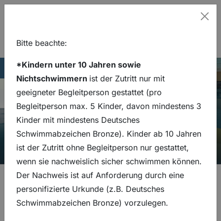
Hinweis
Schl
Bitte beachte:
Unvergessliche
Zum Hauptinhalt springen
Zur Hauptnavigation springen
*Kindern unter 10 Jahren sowie
Lage
Thermalsolbad
Stadtbad
05341 30980
Hauptseite
Eissporthalle
Nichtschwimmern
ist der Zutritt nur mit
Augenblicke genießen
05341 30980
Navigation umsch
geeigneter Begleitperson gestattet (pro
Begleitperson max. 5 Kinder, davon mindestens 3
Kinder mit mindestens Deutsches
Schwimmabzeichen Bronze). Kinder ab 10 Jahren
ist der Zutritt ohne Begleitperson nur gestattet,
wenn sie nachweislich sicher schwimmen können.
Der Nachweis ist auf Anforderung durch eine
personifizierte Urkunde (z.B. Deutsches
Schwimmabzeichen Bronze) vorzulegen.